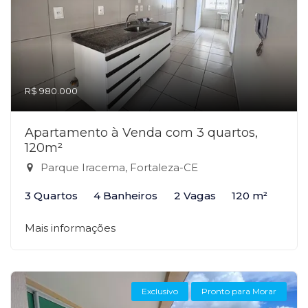
R$ 980.000
Apartamento à Venda com 3 quartos,
120m²
Parque Iracema, Fortaleza-CE
3 Quartos
4 Banheiros
2 Vagas
120 m²
Mais informações
Exclusivo
Pronto para Morar