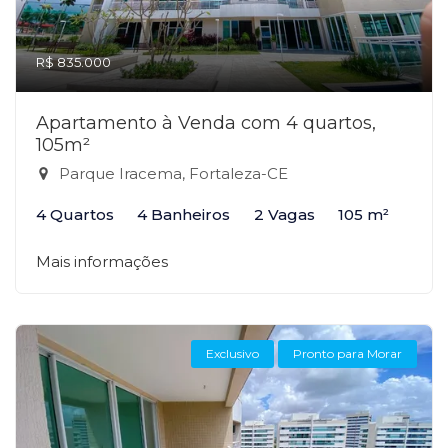
R$ 835.000
Apartamento à Venda com 4 quartos,
105m²
Parque Iracema, Fortaleza-CE
4 Quartos
4 Banheiros
2 Vagas
105 m²
Mais informações
Exclusivo
Pronto para Morar