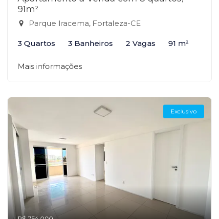
91m²
Parque Iracema, Fortaleza-CE
3 Quartos
3 Banheiros
2 Vagas
91 m²
Mais informações
Exclusivo
R$ 754.000