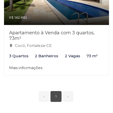
R$ 562.882
Apartamento à Venda com 3 quartos,
73m²
Cocó, Fortaleza-CE
3 Quartos
2 Banheiros
2 Vagas
73 m²
Mais informações
‹
1
›