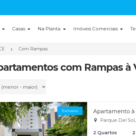
s
Casas
Na Planta
Imóveis Comerciais
Te
/CE
Com Rampas
partamentos com Rampas à V
r por
Apartamento à 
Exclusivo
Parque Del Sol,
2 Quartos
2