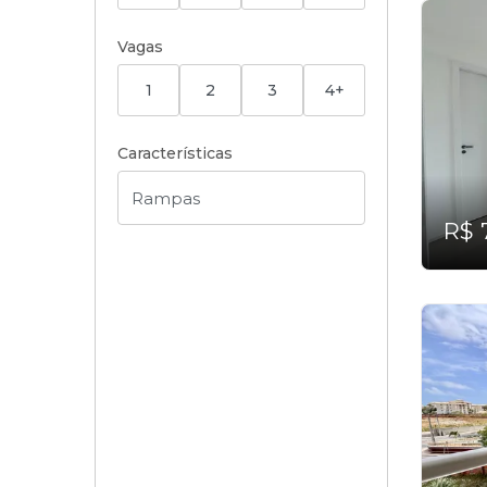
Vagas
1
2
3
4+
Características
R$ 