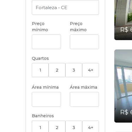
Preço
Preço
R$ 
mínimo
máximo
Quartos
1
2
3
4+
Área mínima
Área máxima
R$ 
Banheiros
1
2
3
4+