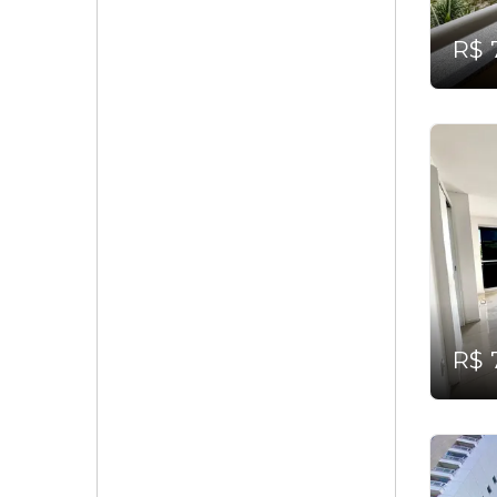
R$ 
R$ 