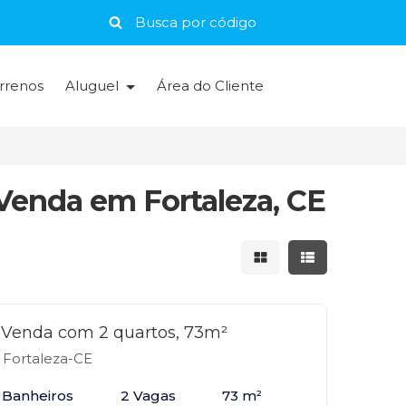
rrenos
Aluguel
Área do Cliente
enda em Fortaleza, CE
Mostrar resultados 
Mostrar result
Venda com 2 quartos, 73m²
 Fortaleza-CE
 Banheiros
2 Vagas
73 m²