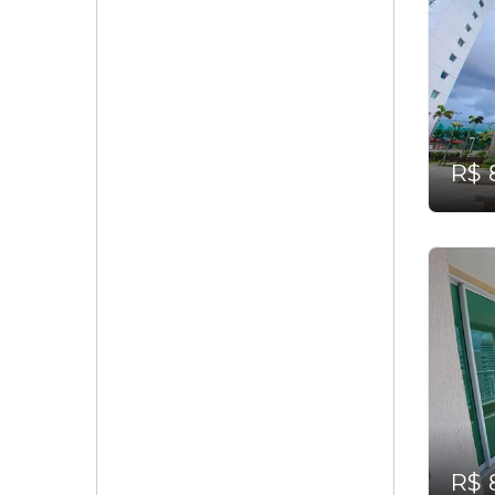
R$ 
R$ 