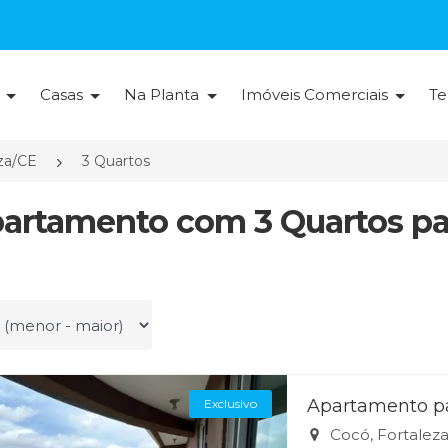
s
Casas
Na Planta
Imóveis Comerciais
Te
za/CE
3 Quartos
partamento com 3 Quartos par
r por
Apartamento pa
Exclusivo
Cocó, Fortalez