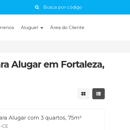
rrenos
Aluguel
Área do Cliente
a Alugar em Fortaleza,
Mostrar resultados 
Mostrar result
ra Alugar com 3 quartos, 75m²
a-CE