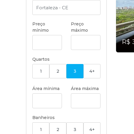
Preço
Preço
mínimo
máximo
R$ 
Quartos
1
2
3
4+
Área mínima
Área máxima
Banheiros
1
2
3
4+