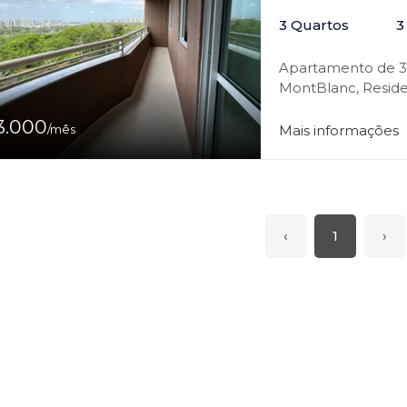
3 Quartos
3
Apartamento de 3 
MontBlanc, Reside
para o Parque do 
3.000
com área de laser
/mês
Mais informações
minimercado, lavan
‹
1
›