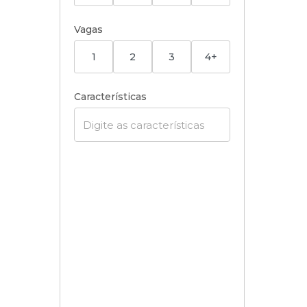
Vagas
1
2
3
4+
Características