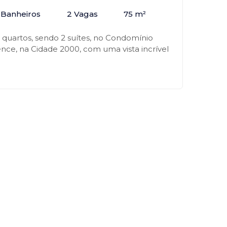
 Banheiros
2 Vagas
75 m²
quartos, sendo 2 suítes, no Condomínio
nce, na Cidade 2000, com uma vista incrível
Cocó. Condomínio com ótima localização,
 completa, 2 vagas de garagem,
deria, portaria 24h.