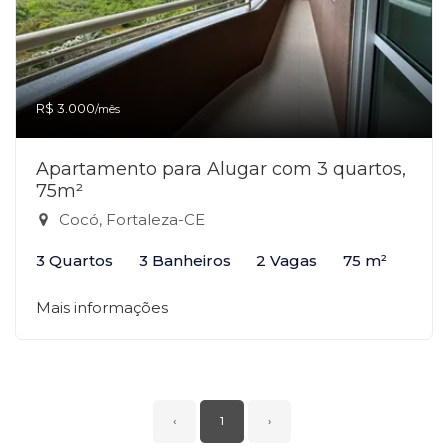
R$ 3.000
/mês
Apartamento para Alugar com 3 quartos,
75m²
Cocó, Fortaleza-CE
3 Quartos
3 Banheiros
2 Vagas
75 m²
Mais informações
‹
1
›