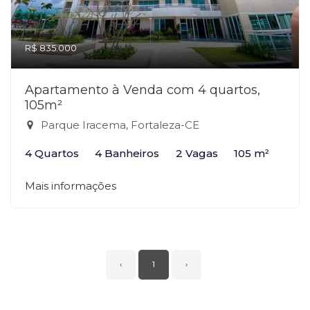
R$ 835.000
Apartamento à Venda com 4 quartos,
105m²
Parque Iracema, Fortaleza-CE
4 Quartos
4 Banheiros
2 Vagas
105 m²
Mais informações
‹
1
›