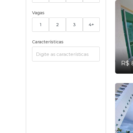
Vagas
1
2
3
4+
Características
R$ 