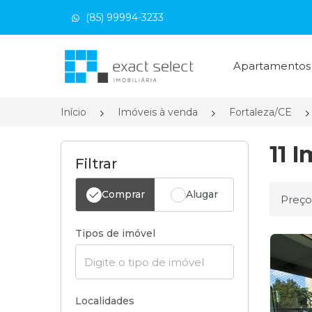
(85) 99994-3233
Página inicial
Apartamento
Início
Imóveis à venda
Fortaleza/CE
11 
Filtrar
Comprar
Alugar
Ordena
Tipos de imóvel
Localidades