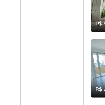
R$ 
R$ 