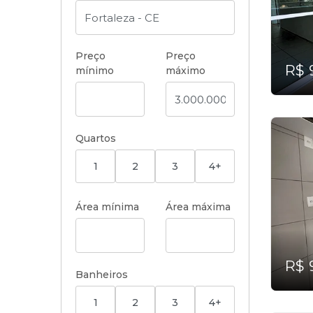
Preço
Preço
R$ 
mínimo
máximo
Quartos
1
2
3
4+
Área mínima
Área máxima
R$ 
Banheiros
1
2
3
4+