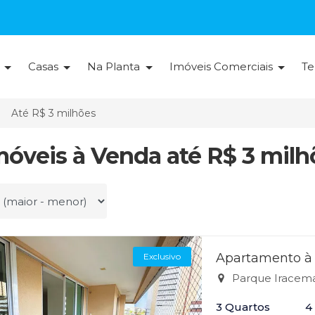
s
Casas
Na Planta
Imóveis Comerciais
Te
Até R$ 3 milhões
Imóveis à Venda até R$ 3 milh
r por
Apartamento à 
Exclusivo
Parque Iracema
3 Quartos
4