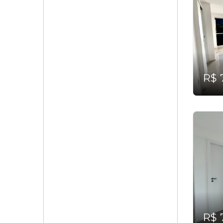
R$ 
R$ 