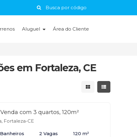
rrenos
Aluguel
Área do Cliente
ões em Fortaleza, CE
Mostrar resultados 
Mostrar result
Venda com 3 quartos, 120m²
, Fortaleza-CE
 Banheiros
2 Vagas
120 m²