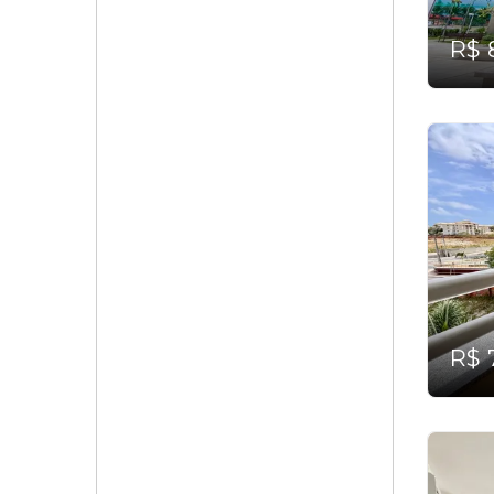
R$ 
R$ 