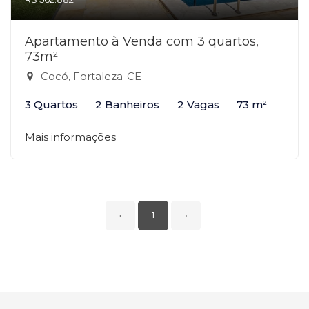
Apartamento à Venda com 3 quartos,
73m²
Cocó, Fortaleza-CE
3 Quartos
2 Banheiros
2 Vagas
73 m²
Mais informações
‹
1
›