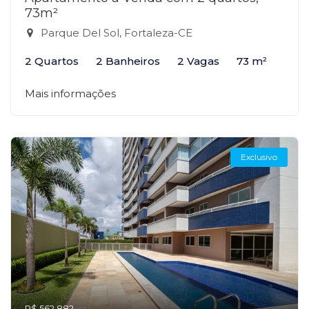
73m²
Parque Del Sol, Fortaleza-CE
2 Quartos
2 Banheiros
2 Vagas
73 m²
Mais informações
Exclusivo
R$ 562.882