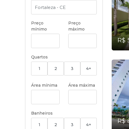
Preço
Preço
mínimo
máximo
R$ 
Quartos
1
2
3
4+
Área mínima
Área máxima
Banheiros
R$ 
1
2
3
4+