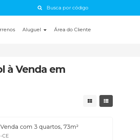
rrenos
Aluguel
Área do Cliente
ol à Venda em
Mostrar resultados 
Mostrar result
Venda com 3 quartos, 73m²
a-CE