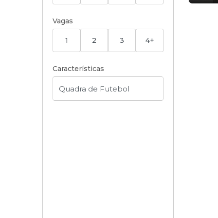
Vagas
1
2
3
4+
Características