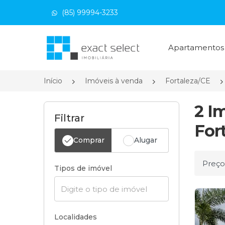
(85) 99994-3233
Página inicial
Apartamento
Início
Imóveis à venda
Fortaleza/CE
2 I
Filtrar
For
Comprar
Alugar
Ordena
Tipos de imóvel
Localidades