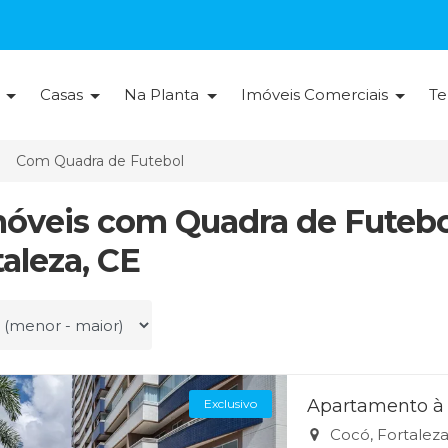
s
Casas
Na Planta
Imóveis Comerciais
Te
Com Quadra de Futebol
móveis com Quadra de Futeb
taleza, CE
r por
Apartamento à 
Exclusivo
Cocó, Fortalez