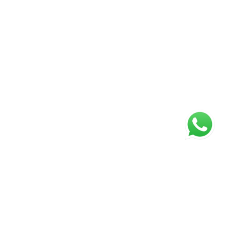
fantil Recanto das árvores Praça da amizade
tinho da praça do Parque Del Sol, que é
 para toda a família, ideal para atividades
astronômico, frutaria, lavanderia, centro
e beleza, pet shop, caixa eletrônico. Não
e conhecer pessoalmente este imóvel
e sua visita agora e descubra todos os
m deste apartamento a escolha perfeita
amília. Entre em contato conosco para mais
85 99994-3233 Imobiliária Exact Select, uma
 dinamarquês Exact Invest.
Página inicial