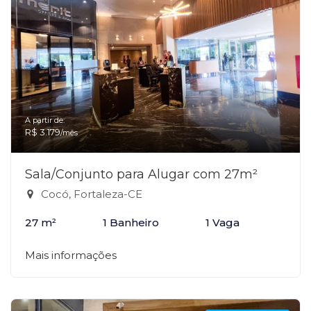
A partir de:
R$ 3.179
/mês
Sala/Conjunto para Alugar com 27m²
Cocó, Fortaleza-CE
27 m²
1 Banheiro
1 Vaga
Mais informações