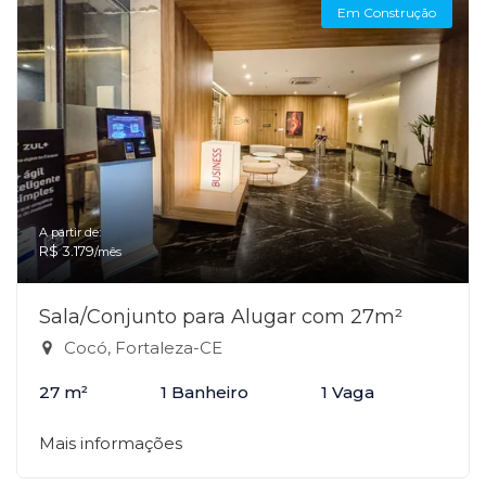
Em Construção
A partir de:
R$ 3.179
/mês
Sala/Conjunto para Alugar com 27m²
Cocó, Fortaleza-CE
27 m²
1 Banheiro
1 Vaga
Mais informações