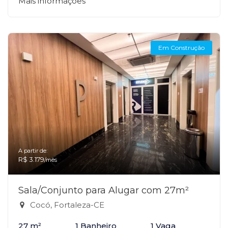
Mais informações
Em Construção
A partir de:
R$ 3.179
/mês
Sala/Conjunto para Alugar com 27m²
Cocó, Fortaleza-CE
27 m²
1 Banheiro
1 Vaga