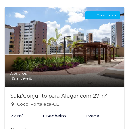
Em Construção
A partir de:
R$ 3.179
/mês
Sala/Conjunto para Alugar com 27m²
Cocó, Fortaleza-CE
27 m²
1 Banheiro
1 Vaga