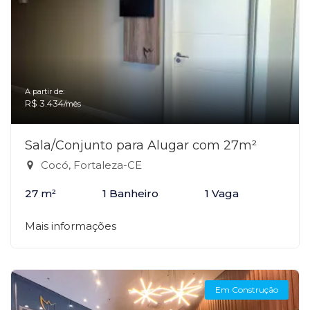
A partir de:
R$ 3.434
/mês
Sala/Conjunto para Alugar com 27m²
Cocó, Fortaleza-CE
27 m²
1 Banheiro
1 Vaga
Mais informações
Em Construção