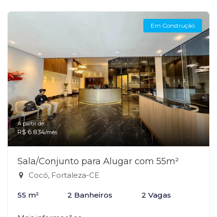
Em Construção
A partir de:
R$ 6.834
/mês
Sala/Conjunto para Alugar com 55m²
Cocó, Fortaleza-CE
55 m²
2 Banheiros
2 Vagas