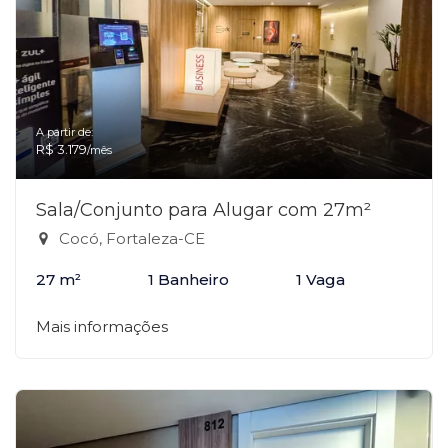
A partir de:
R$ 3.179
/mês
Sala/Conjunto para Alugar com 27m²
Cocó, Fortaleza-CE
27 m²
1 Banheiro
1 Vaga
Mais informações