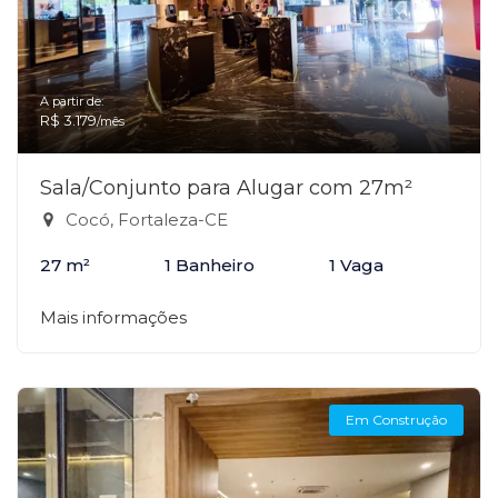
A partir de:
R$ 3.179
/mês
Sala/Conjunto para Alugar com 27m²
Cocó, Fortaleza-CE
27 m²
1 Banheiro
1 Vaga
Mais informações
Em Construção