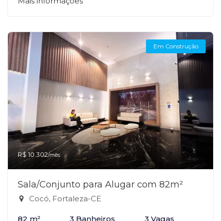
Mais informações
Em Construção
R$ 10.302
/mês
Sala/Conjunto para Alugar com 82m²
Cocó, Fortaleza-CE
82 m²
3 Banheiros
3 Vagas