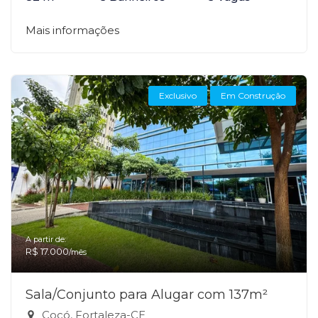
Mais informações
Exclusivo
Em Construção
A partir de:
R$ 17.000
/mês
Sala/Conjunto para Alugar com 137m²
Cocó, Fortaleza-CE