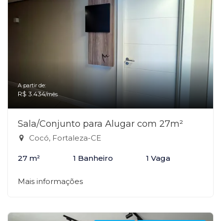
A partir de:
R$ 3.434
/mês
Sala/Conjunto para Alugar com 27m²
Cocó, Fortaleza-CE
27 m²
1 Banheiro
1 Vaga
Mais informações