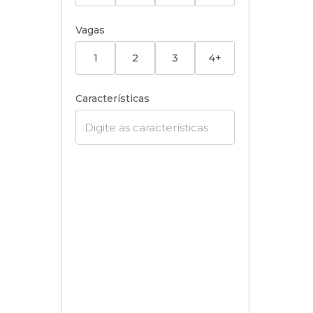
Vagas
1
2
3
4+
Características