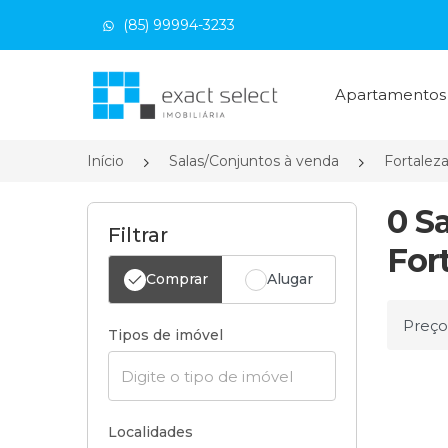
(85) 99994-3233
Página inicial
Apartamento
Início
Salas/Conjuntos à venda
Fortalez
0 S
Filtrar
For
Comprar
Alugar
Ordena
Tipos de imóvel
Localidades