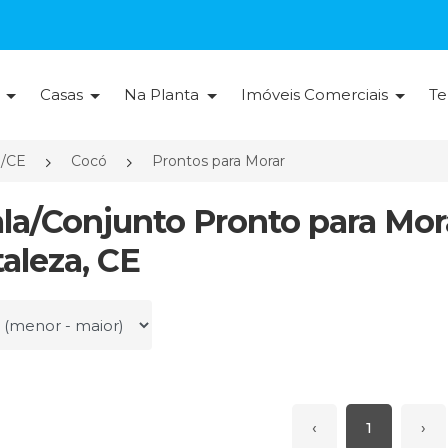
s
Casas
Na Planta
Imóveis Comerciais
Te
a/CE
Cocó
Prontos para Morar
ala/Conjunto Pronto para Mo
taleza, CE
r por
‹
1
›