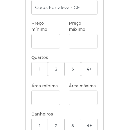
Preço
Preço
mínimo
máximo
Quartos
1
2
3
4+
Área mínima
Área máxima
Banheiros
1
2
3
4+