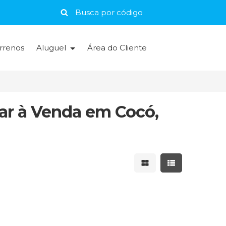
rrenos
Aluguel
Área do Cliente
rar à Venda em Cocó,
Mostrar resultados 
Mostrar result