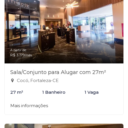
A partir de:
R$ 3.179
/mês
Sala/Conjunto para Alugar com 27m²
Cocó, Fortaleza-CE
27 m²
1 Banheiro
1 Vaga
Mais informações