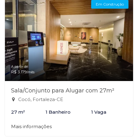
Em Construção
A partir de:
R$ 3.179
/mês
Sala/Conjunto para Alugar com 27m²
Cocó, Fortaleza-CE
27 m²
1 Banheiro
1 Vaga
Mais informações