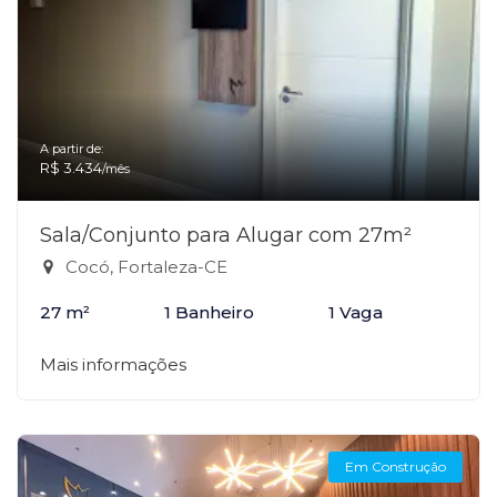
A partir de:
R$ 3.434
/mês
Sala/Conjunto para Alugar com 27m²
Cocó, Fortaleza-CE
27 m²
1 Banheiro
1 Vaga
Mais informações
Em Construção