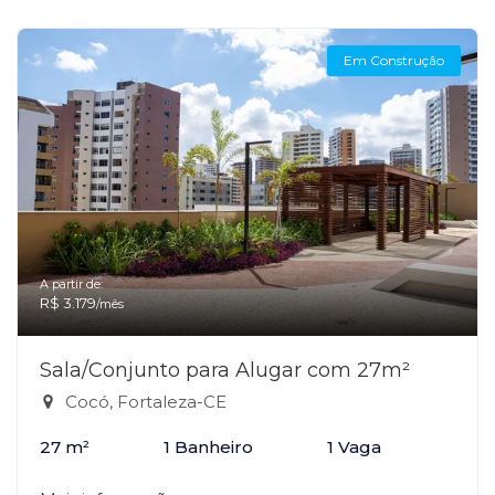
Em Construção
A partir de:
R$ 3.179
/mês
Sala/Conjunto para Alugar com 27m²
Cocó, Fortaleza-CE
27 m²
1 Banheiro
1 Vaga