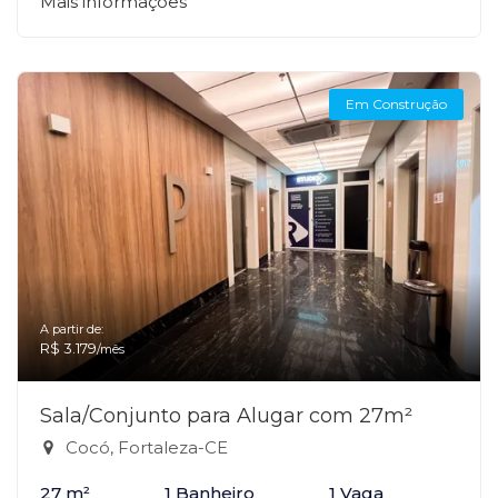
Mais informações
Em Construção
A partir de:
R$ 3.179
/mês
Sala/Conjunto para Alugar com 27m²
Cocó, Fortaleza-CE
27 m²
1 Banheiro
1 Vaga