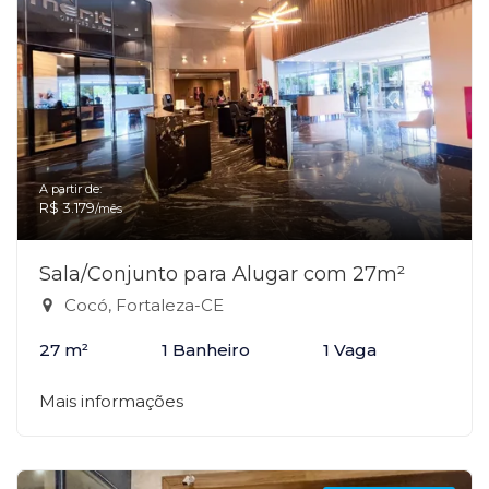
A partir de:
R$ 3.179
/mês
Sala/Conjunto para Alugar com 27m²
Cocó, Fortaleza-CE
27 m²
1 Banheiro
1 Vaga
Mais informações