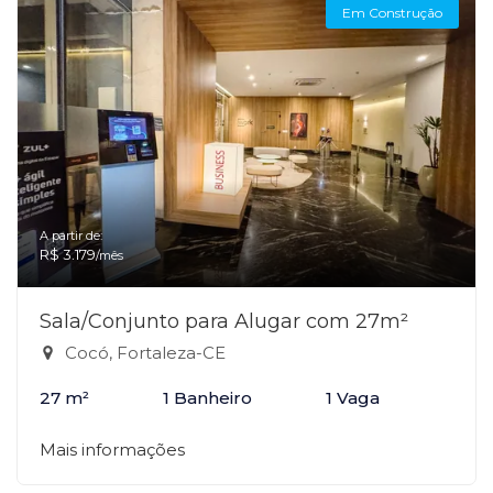
Em Construção
A partir de:
R$ 3.179
/mês
Sala/Conjunto para Alugar com 27m²
Cocó, Fortaleza-CE
27 m²
1 Banheiro
1 Vaga
Mais informações