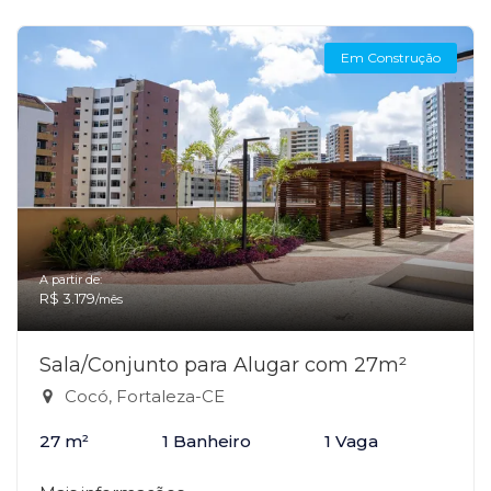
Em Construção
A partir de:
R$ 3.179
/mês
Sala/Conjunto para Alugar com 27m²
Cocó, Fortaleza-CE
27 m²
1 Banheiro
1 Vaga