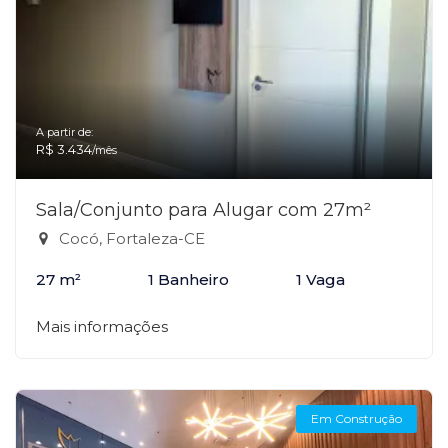
A partir de:
R$ 3.434
/mês
Sala/Conjunto para Alugar com 27m²
Cocó, Fortaleza-CE
27 m²
1 Banheiro
1 Vaga
Mais informações
Em Construção