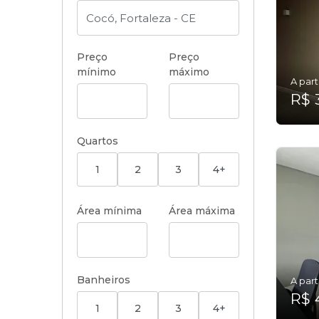
Preço
Preço
mínimo
máximo
A part
R$ 
Quartos
1
2
3
4+
Área mínima
Área máxima
Banheiros
A part
R$ 
1
2
3
4+