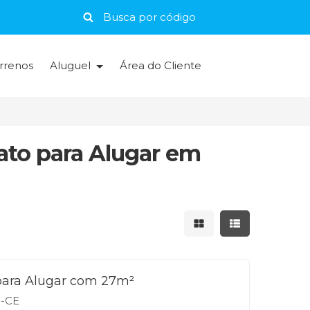
rrenos
Aluguel
Área do Cliente
ato para Alugar em
Mostrar resultados 
Mostrar result
para Alugar com 27m²
a-CE