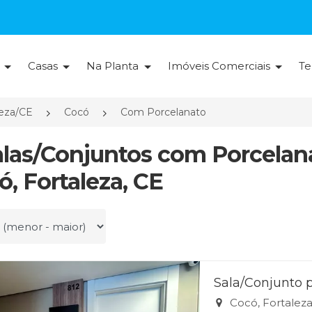
s
Casas
Na Planta
Imóveis Comerciais
Te
leza/CE
Cocó
Com Porcelanato
alas/Conjuntos com Porcelan
ó, Fortaleza, CE
r por
Sala/Conjunto 
Cocó, Fortalez