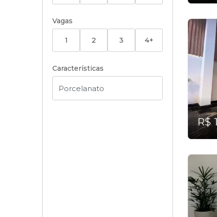
Vagas
1
2
3
4+
Características
R$ 