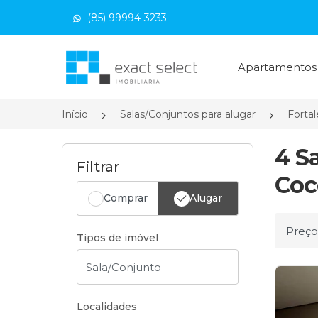
(85) 99994-3233
Página inicial
Apartamento
Início
Salas/Conjuntos para alugar
Forta
4 S
Filtrar
Coc
Comprar
Alugar
Ordena
Tipos de imóvel
Localidades